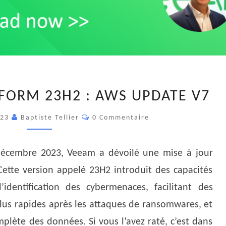
VEEAM
FORM 23H2 : AWS UPDATE V7
DATA
PLATFORM
Commentaires
023
Baptiste Tellier
0 Commentaire
23H2
:
décembre 2023, Veeam a dévoilé une mise à jour
AWS
UPDATE
ette version appelé 23H2 introduit des capacités
V7
identification des cybermenaces, facilitant des
lus rapides après les attaques de ransomwares, et
plète des données. Si vous l’avez raté, c’est dans