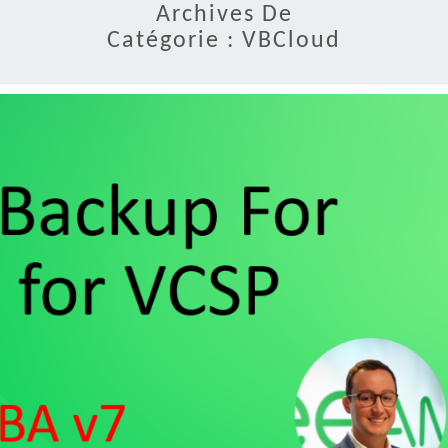
Archives De
Catégorie :
VBCloud