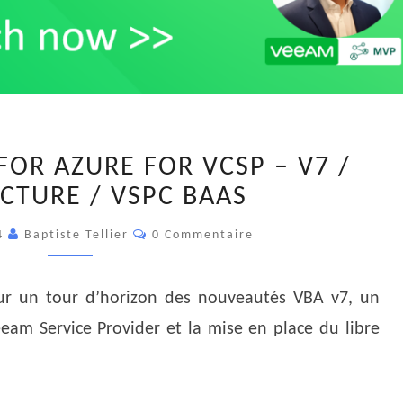
VEEAM
OR AZURE FOR VCSP – V7 /
BACKUP
CTURE / VSPC BAAS
FOR
AZURE
Commentaires
24
Baptiste Tellier
0 Commentaire
FOR
VCSP
–
our un tour d’horizon des nouveautés VBA v7, un
V7
eeam Service Provider et la mise en place du libre
/
ARCHITECTURE
/