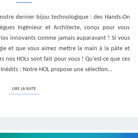
ON
LAB
r notre dernier bijou technologique : des Hands-On
POUR
ègues Ingénieur et Architecte, conçu pour vous
DES
rios innovants comme jamais auparavant ! Si vous
EXPÉRIENCES
gie et que vous aimez mettre la main à la pâte et
INÉDITES
rs nos HOLs sont fait pour vous ! Qu’est-ce que ces
!
 Inédits : Notre HOL propose une sélection…
LIRE LA SUITE
LIRE LA SUITE