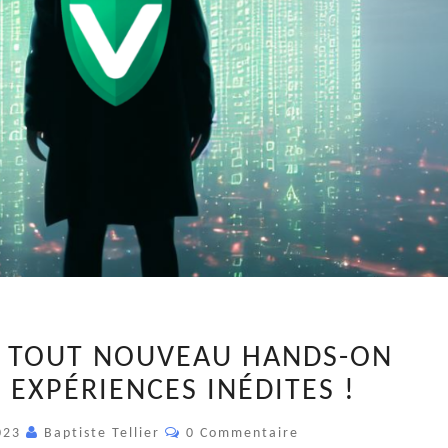
DÉCOUVREZ
 TOUT NOUVEAU HANDS-ON
NOS
 EXPÉRIENCES INÉDITES !
TOUT
NOUVEAU
Commentaires
023
Baptiste Tellier
0 Commentaire
HANDS-