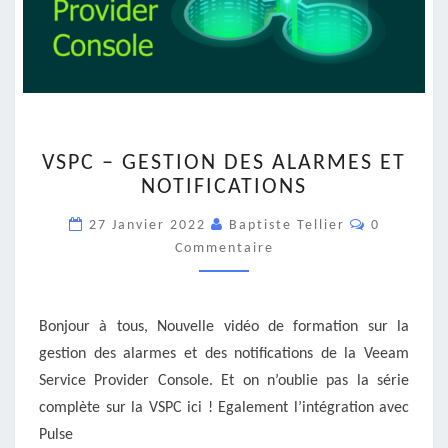
VSPC
VSPC – GESTION DES ALARMES ET
–
NOTIFICATIONS
GESTION
DES
Commentai
27 Janvier 2022
Baptiste Tellier
0
ALARMES
Commentaire
ET
NOTIFICATIONS
Bonjour à tous, Nouvelle vidéo de formation sur la
gestion des alarmes et des notifications de la Veeam
Service Provider Console. Et on n’oublie pas la série
complète sur la VSPC ici ! Egalement l’intégration avec
Pulse