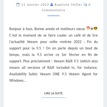
LA
Commentai
11 Janvier 2022
Baptiste Tellier
0
PAUSE
Commentaire
VEEAM
#4
Bonjour à tous, Bonne année et meilleurs vœux
❄
C’est le moment de se faire couler un café et de lire
l’actualité Veeam pour cette rentrée 2022 : Fin du
support pour la 9.5 ! On en parle depuis un bout de
temps, mais la 9.5 arrive ce 1er février en fin de
support. Plus précisément : Veeam B&R 9.5 (which also
means all versions of B&R included in, for instance,
Availability Suite) Veeam ONE 9.5 Veeam Agent for
Windows…
LIRE LA SUITE
LIRE LA SUITE