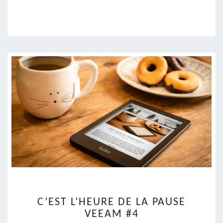
C’EST
C’EST L’HEURE DE LA PAUSE
L’HEURE
VEEAM #4
DE