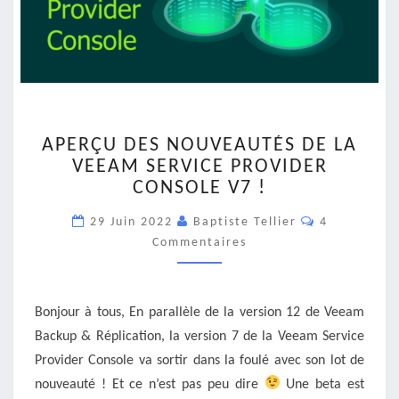
APERÇU
APERÇU DES NOUVEAUTÉS DE LA
DES
VEEAM SERVICE PROVIDER
NOUVEAUTÉS
CONSOLE V7 !
DE
LA
Commentair
29 Juin 2022
Baptiste Tellier
4
VEEAM
Commentaires
SERVICE
PROVIDER
CONSOLE
V7
Bonjour à tous, En parallèle de la version 12 de Veeam
!
Backup & Réplication, la version 7 de la Veeam Service
Provider Console va sortir dans la foulé avec son lot de
nouveauté ! Et ce n’est pas peu dire
Une beta est