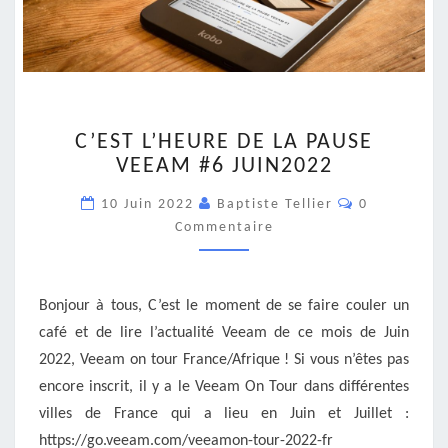
C’EST
C’EST L’HEURE DE LA PAUSE
L’HEURE
VEEAM #6 JUIN2022
DE
LA
Commentair
10 Juin 2022
Baptiste Tellier
0
PAUSE
Commentaire
VEEAM
#6
JUIN2022
Bonjour à tous, C’est le moment de se faire couler un
café et de lire l’actualité Veeam de ce mois de Juin
2022, Veeam on tour France/Afrique ! Si vous n’êtes pas
encore inscrit, il y a le Veeam On Tour dans différentes
villes de France qui a lieu en Juin et Juillet :
https://go.veeam.com/veeamon-tour-2022-fr