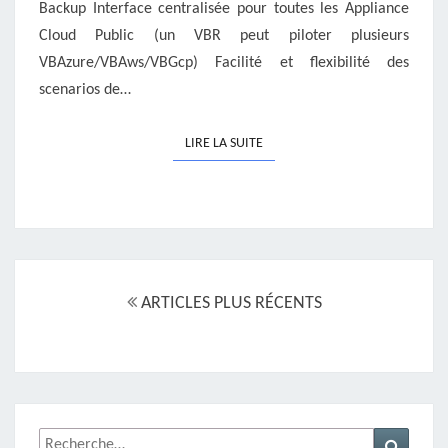
Backup Interface centralisée pour toutes les Appliance
Cloud Public (un VBR peut piloter plusieurs
VBAzure/VBAws/VBGcp) Facilité et flexibilité des
scenarios de…
LIRE LA SUITE
LIRE LA SUITE
Navigation
au
ARTICLES PLUS RÉCENTS
sein
des
articles
Rechercher :
Recher