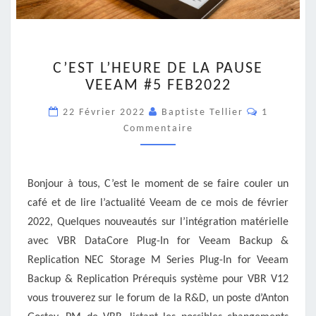
C’EST
C’EST L’HEURE DE LA PAUSE
L’HEURE
VEEAM #5 FEB2022
DE
LA
Commentai
22 Février 2022
Baptiste Tellier
1
PAUSE
Commentaire
VEEAM
#5
FEB2022
Bonjour à tous, C’est le moment de se faire couler un
café et de lire l’actualité Veeam de ce mois de février
2022, Quelques nouveautés sur l’intégration matérielle
avec VBR DataCore Plug-In for Veeam Backup &
Replication NEC Storage M Series Plug-In for Veeam
Backup & Replication Prérequis système pour VBR V12
vous trouverez sur le forum de la R&D, un poste d’Anton