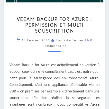
VEEAM
VEEAM BACKUP FOR AZURE :
BACKUP
PERMISSION ET MULTI
FOR
SOUSCRIPTION
AZURE
:
Commentai
14 Février 2022
Baptiste Tellier
0
PERMISSION
Commentaire
ET
MULTI
SOUSCRIPTION
Veeam Backup for Azure est actuellement en version 3
et pour ceux qui ne le connaîtraient pas, c’est notre outil
natif pour la sauvegarde des environnements Azure.
Concrètement, c’est une appliance déployable via un
VBR – on premises par exemple – directement dans une
souscription afin d’en réaliser la sauvegarde. Les
avantages sont nombreux : Coût compétitif vs Azure