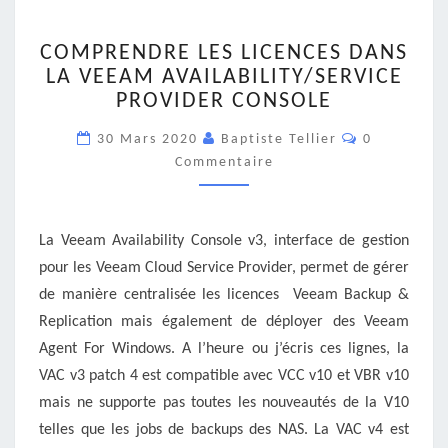
COMPRENDRE
COMPRENDRE LES LICENCES DANS
LES
LA VEEAM AVAILABILITY/SERVICE
LICENCES
PROVIDER CONSOLE
DANS
LA
Commentair
30 Mars 2020
Baptiste Tellier
0
VEEAM
Commentaire
AVAILABILITY/SERVICE
PROVIDER
CONSOLE
La Veeam Availability Console v3, interface de gestion
pour les Veeam Cloud Service Provider, permet de gérer
de manière centralisée les licences Veeam Backup &
Replication mais également de déployer des Veeam
Agent For Windows. A l’heure ou j’écris ces lignes, la
VAC v3 patch 4 est compatible avec VCC v10 et VBR v10
mais ne supporte pas toutes les nouveautés de la V10
telles que les jobs de backups des NAS. La VAC v4 est