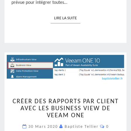
prévue pour intégrer toutes…
LIRE LA SUITE
LIRE LA SUITE
CRÉER
CRÉER DES RAPPORTS PAR CLIENT
DES
AVEC LES BUSINESS VIEW DE
RAPPORTS
VEEAM ONE
PAR
CLIENT
Commentair
30 Mars 2020
Baptiste Tellier
0
AVEC