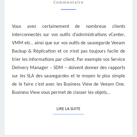
Commentaire
LES
BUSINESS
VIEW
DE
Vous avez certainement de nombreux clients
VEEAM
interconnectés sur vos outils d’administrations vCenter,
ONE
VMM etc.. ainsi que sur vos outils de sauvegarde Veeam
Backup & Réplication et ce n’est pas toujours facile de
trier les informations par client. Par exemple vos Service
Delivery Manager – SDM – doivent donner des rapports
sur les SLA des sauvegardes et le moyen le plus simple
de le faire c’est avec les Business View de Veeam One.
Business View vous permet de classer les objets…
LIRE LA SUITE
LIRE LA SUITE