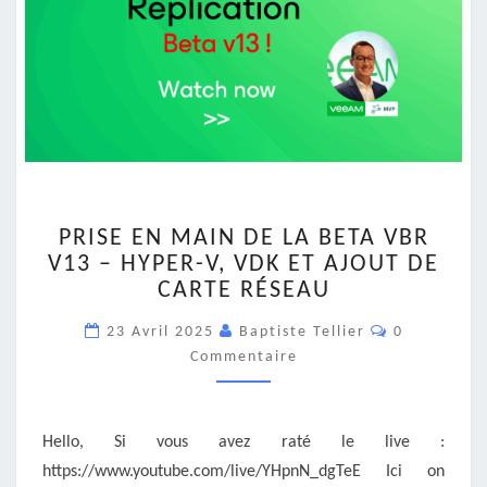
PRISE
PRISE EN MAIN DE LA BETA VBR
EN
V13 – HYPER-V, VDK ET AJOUT DE
MAIN
CARTE RÉSEAU
DE
LA
Commentair
23 Avril 2025
Baptiste Tellier
0
BETA
Commentaire
VBR
V13
–
HYPER-
Hello, Si vous avez raté le live :
V,
https://www.youtube.com/live/YHpnN_dgTeE Ici on
VDK