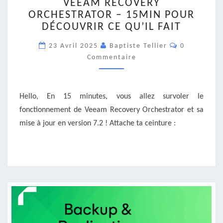
VEEAM RECOVERY
RECOVERY
ORCHESTRATOR – 15MIN POUR
ORCHESTRATOR
DÉCOUVRIR CE QU’IL FAIT
–
15MIN
Commentair
23 Avril 2025
Baptiste Tellier
0
POUR
Commentaire
DÉCOUVRIR
CE
QU’IL
FAIT
Hello, En 15 minutes, vous allez survoler le
fonctionnement de Veeam Recovery Orchestrator et sa
mise à jour en version 7.2 ! Attache ta ceinture :