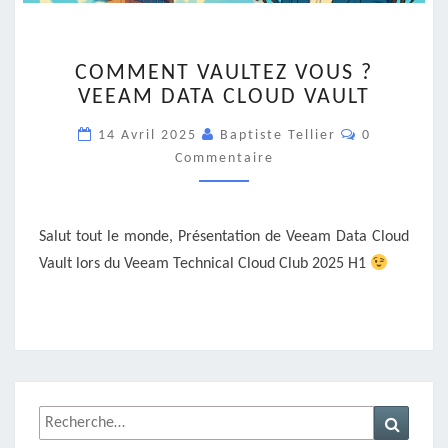
COMMENT
COMMENT VAULTEZ VOUS ?
VAULTEZ
VEEAM DATA CLOUD VAULT
VOUS
?
Commentair
14 Avril 2025
Baptiste Tellier
0
VEEAM
Commentaire
DATA
CLOUD
VAULT
Salut tout le monde, Présentation de Veeam Data Cloud
Vault lors du Veeam Technical Cloud Club 2025 H1
Rechercher :
Recher