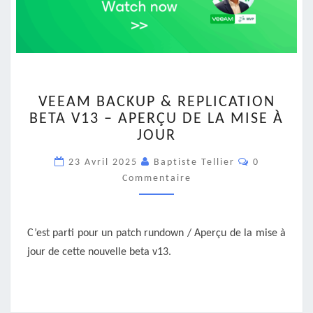
VEEAM
VEEAM BACKUP & REPLICATION
BACKUP
BETA V13 – APERÇU DE LA MISE À
&
JOUR
REPLICATION
BETA
Commentair
23 Avril 2025
Baptiste Tellier
0
V13
Commentaire
–
APERÇU
DE
LA
C’est parti pour un patch rundown / Aperçu de la mise à
MISE
jour de cette nouvelle beta v13.
À
JOUR