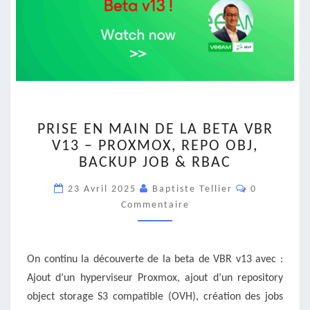
PRISE
PRISE EN MAIN DE LA BETA VBR
EN
V13 – PROXMOX, REPO OBJ,
MAIN
BACKUP JOB & RBAC
DE
LA
Commentair
23 Avril 2025
Baptiste Tellier
0
BETA
Commentaire
VBR
V13
–
PROXMOX,
On continu la découverte de la beta de VBR v13 avec :
REPO
Ajout d’un hyperviseur Proxmox, ajout d’un repository
OBJ,
object storage S3 compatible (OVH), création des jobs
BACKUP