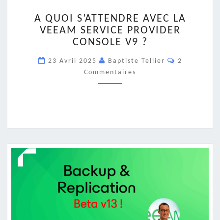
A
A QUOI S’ATTENDRE AVEC LA
QUOI
VEEAM SERVICE PROVIDER
S’ATTENDRE
CONSOLE V9 ?
AVEC
LA
Commentair
23 Avril 2025
Baptiste Tellier
2
VEEAM
Commentaires
SERVICE
PROVIDER
CONSOLE
V9
?