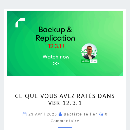
CE
CE QUE VOUS AVEZ RATÉS DANS
QUE
VBR 12.3.1
VOUS
AVEZ
Commentair
23 Avril 2025
Baptiste Tellier
0
RATÉS
Commentaire
DANS
VBR