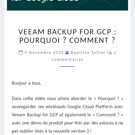
VEEAM
VEEAM BACKUP FOR GCP :
BACKUP
FOR
POURQUOI ? COMMENT ?
GCP
Commenta
:
9 Novembre 2022
Baptiste Tellier
2
POURQUOI
Commentaires
?
COMMENT
?
Bonjour à tous,
Dans cette vidéo nous allons aborder le « Pourquoi ? »
sauvegarder ses workloads Google Cloud Platform avec
Veeam Backup for GCP et également le « Comment ? »
avec une démo du produit pour finir par des astuces à ne
pas oublier liées à la nouvelle version 3 !