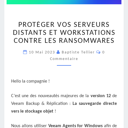
PROTÉGER
PROTÉGER VOS SERVEURS
VOS
SERVEURS
DISTANTS ET WORKSTATIONS
DISTANTS
CONTRE LES RANSOMWARES
ET
WORKSTATIONS
Commentair
10 Mai 2023
Baptiste Tellier
0
CONTRE
Commentaire
LES
RANSOMWARES
Hello la compagnie !
C’est une des nouveautés majeures de la
version 12
de
Veeam Backup & Réplication :
La sauvegarde directe
vers le stockage objet
!
Nous allons utiliser
Veeam Agents for Windows
afin de