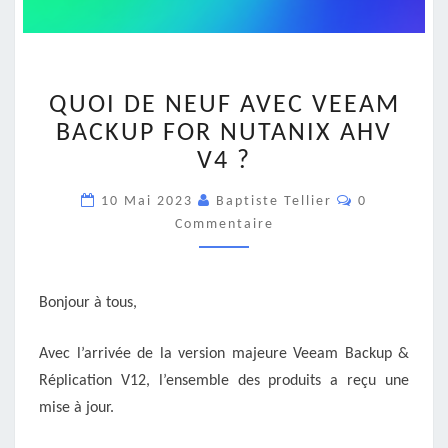
QUOI
QUOI DE NEUF AVEC VEEAM
DE
NEUF
BACKUP FOR NUTANIX AHV
AVEC
V4 ?
VEEAM
BACKUP
Commentair
10 Mai 2023
Baptiste Tellier
0
FOR
Commentaire
NUTANIX
AHV
V4
?
Bonjour à tous,
Avec l’arrivée de la version majeure Veeam Backup &
Réplication V12, l’ensemble des produits a reçu une
mise à jour.