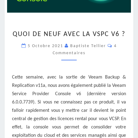
QUOI
QUOI DE NEUF AVEC LA VSPC V6 ?
DE
NEUF
Commentai
5 Octobre 2021
Baptiste Tellier
4
AVEC
Commentaires
LA
VSPC
V6
?
Cette semaine, avec la sortie de Veeam Backup &
Replication v11a, nous avons également publié la Veeam
Service Provider Console v6 (dernière version
6.0.0.7739). Si vous ne connaissez pas ce produit, il va
falloir rapidement vous y mettre car il devient le point
central de gestion des licences rental pour vous VCSP. En
effet, la console vous permet de consolider votre
exploitation du cloud et des services managés ainsi que