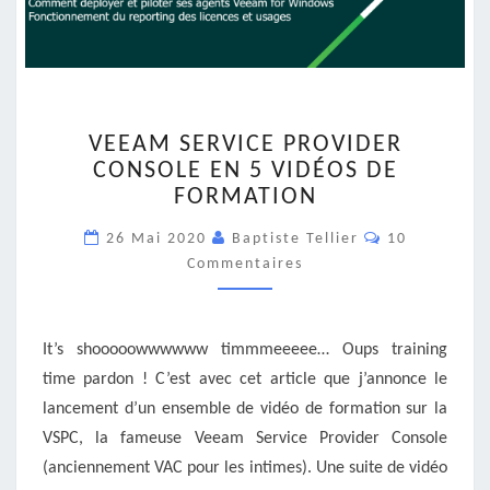
VEEAM
VEEAM SERVICE PROVIDER
SERVICE
CONSOLE EN 5 VIDÉOS DE
PROVIDER
FORMATION
CONSOLE
EN
Commentaire
26 Mai 2020
Baptiste Tellier
10
5
Commentaires
VIDÉOS
DE
FORMATION
It’s shooooowwwwww timmmeeeee… Oups training
time pardon ! C’est avec cet article que j’annonce le
lancement d’un ensemble de vidéo de formation sur la
VSPC, la fameuse Veeam Service Provider Console
(anciennement VAC pour les intimes). Une suite de vidéo