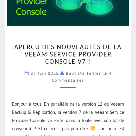
APERÇU
APERÇU DES NOUVEAUTÉS DE LA
DES
VEEAM SERVICE PROVIDER
NOUVEAUTÉS
CONSOLE V7 !
DE
LA
Commentair
29 Juin 2022
Baptiste Tellier
4
VEEAM
Commentaires
SERVICE
PROVIDER
CONSOLE
V7
Bonjour à tous, En parallèle de la version 12 de Veeam
!
Backup & Réplication, la version 7 de la Veeam Service
Provider Console va sortir dans la foulé avec son lot de
nouveauté ! Et ce n’est pas peu dire
Une beta est