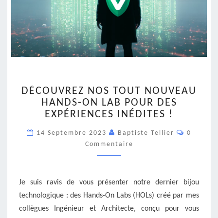
DÉCOUVREZ
DÉCOUVREZ NOS TOUT NOUVEAU
NOS
HANDS-ON LAB POUR DES
TOUT
EXPÉRIENCES INÉDITES !
NOUVEAU
HANDS-
Comment
14 Septembre 2023
Baptiste Tellier
0
ON
Commentaire
LAB
POUR
DES
EXPÉRIENCES
Je suis ravis de vous présenter notre dernier bijou
INÉDITES
technologique : des Hands-On Labs (HOLs) créé par mes
!
collègues Ingénieur et Architecte, conçu pour vous