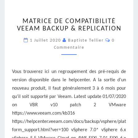
MATRICE
MATRICE DE COMPATIBILITÉ
DE
VEEAM BACKUP & REPLICATION
COMPATIBILITÉ
VEEAM
Commentair
1 Juillet 2020
Baptiste Tellier
0
BACKUP
Commentaire
&
REPLICATION
Vous trouverez ici un regroupement des pré-requis de
version disponible dans le helpcenter. A la sortie d’un
nouveau produit, il faut généralement 3 à 6 mois pour
qu’il soit supporté par Veeam. Latest update 01/07/2020
on VBR v10 patch 2 VMware
https://www.veeam.com/kb316
https://helpcenter.veeam.com/docs/backup/vsphere/plat
form_support.html?ver=100 vSphere 7.0* vSphere 6.x