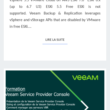
vSphere 5.5 VMware Cloud on AWS ESXi 7.0* ESXi 6.x
(up to 6.7 U3) ESXi 5.5 Free ESXi is not
supported. Veeam Backup & Replication leverages
vSphere and vStorage APIs that are disabled by VMware
in free ESXi….
LIRE LA SUITE
LIRE LA SUITE