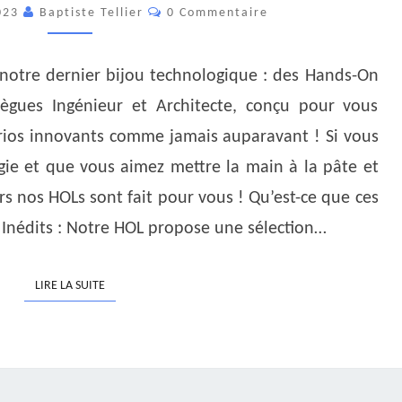
NOUVEAU
Commentaires
023
Baptiste Tellier
0 Commentaire
HANDS-
ON
LAB
r notre dernier bijou technologique : des Hands-On
POUR
ègues Ingénieur et Architecte, conçu pour vous
DES
rios innovants comme jamais auparavant ! Si vous
EXPÉRIENCES
gie et que vous aimez mettre la main à la pâte et
INÉDITES
rs nos HOLs sont fait pour vous ! Qu’est-ce que ces
!
 Inédits : Notre HOL propose une sélection…
LIRE LA SUITE
LIRE LA SUITE