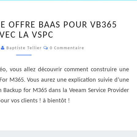
CONSTRUIRE
E OFFRE BAAS POUR VB365
UNE
VEC LA VSPC
OFFRE
BAAS
Commentaires
3
Baptiste Tellier
0 Commentaire
POUR
VB365
AVEC
déo, vous allez découvrir comment construire une
LA
or M365. Vous aurez une explication suivie d’une
VSPC
m Backup for M365 dans la Veeam Service Provider
ur vos clients ! à bientôt !