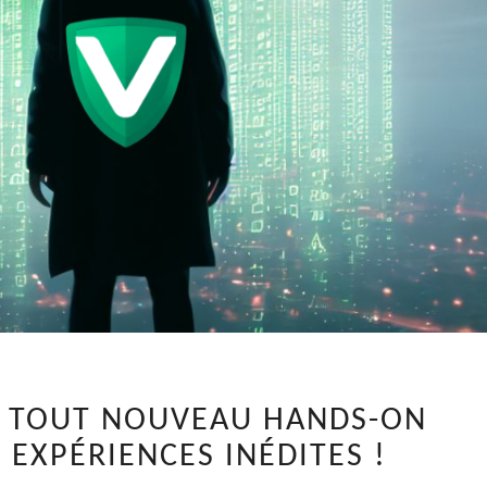
DÉCOUVREZ
 TOUT NOUVEAU HANDS-ON
NOS
 EXPÉRIENCES INÉDITES !
TOUT