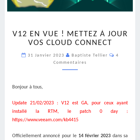
V12
V12 EN VUE ! METTEZ À JOUR
EN
VUE
VOS CLOUD CONNECT
!
Commentai
METTEZ
31 Janvier 2023
Baptiste Tellier
4
À
Commentaires
JOUR
VOS
CLOUD
Bonjour à tous,
CONNECT
Update 21/02/2023 : V12 est GA, pour ceux ayant
installé la RTM, le patch 0 day :
https://www.veeam.com/kb4415
Officiellement annoncé pour le
14 février 2023
dans sa