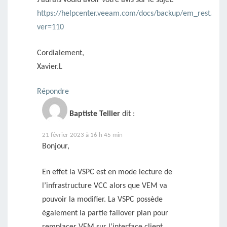
https://helpcenter.veeam.com/docs/backup/em_rest/clou
ver=110
Cordialement,
Xavier.L
Répondre
Baptiste Tellier
dit :
21 février 2023 à 16 h 45 min
Bonjour,
En effet la VSPC est en mode lecture de
l’infrastructure VCC alors que VEM va
pouvoir la modifier. La VSPC possède
également la partie failover plan pour
remplacer VEM sur l’interface client.