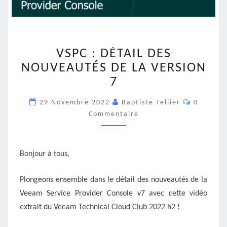
VSPC
VSPC : DÉTAIL DES
:
DÉTAIL
NOUVEAUTÉS DE LA VERSION
DES
7
NOUVEAUTÉS
DE
Commenta
29 Novembre 2022
Baptiste Tellier
0
LA
Commentaire
VERSION
7
Bonjour à tous,
Plongeons ensemble dans le détail des nouveautés de la
Veeam Service Provider Console v7 avec cette vidéo
extrait du Veeam Technical Cloud Club 2022 h2 !