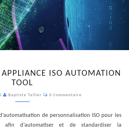
VEEAM
APPLIANCE ISO AUTOMATION
SOFTWARE
TOOL
APPLIANCE
ISO
Commentaires
25
Baptiste Tellier
0 Commentaire
AUTOMATION
TOOL
l d’automatisation de personnalisation ISO pour les
am afin d’automatiser et de standardiser la