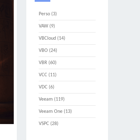
Perso
(3)
VAW
(9)
VBCloud
(14)
VBO
(24)
VBR
(60)
VCC
(11)
VDC
(6)
Veeam
(119)
Veeam One
(13)
VSPC
(28)