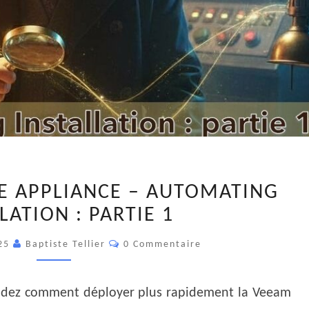
VEEAM
 APPLIANCE – AUTOMATING
SOFTWARE
LATION : PARTIE 1
APPLIANCE
–
Commentaires
025
Baptiste Tellier
0 Commentaire
AUTOMATING
INSTALLATION
:
ndez comment déployer plus rapidement la Veeam