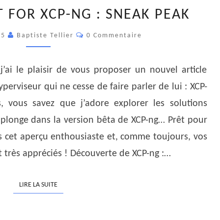
VEEAM
 FOR XCP-NG : SNEAK PEAK
SUPPORT
FOR
Commentaires
25
Baptiste Tellier
0 Commentaire
XCP-
NG
j’ai le plaisir de vous proposer un nouvel article
:
SNEAK
erviseur qui ne cesse de faire parler de lui : XCP-
PEAK
, vous savez que j’adore explorer les solutions
e plonge dans la version bêta de XCP-ng… Prêt pour
s cet aperçu enthousiaste et, comme toujours, vos
 très appréciés ! Découverte de XCP-ng :…
LIRE LA SUITE
LIRE LA SUITE