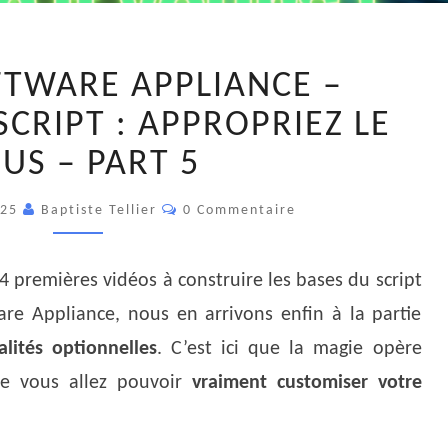
VEEAM
TWARE APPLIANCE –
SOFTWARE
APPLIANCE
CRIPT : APPROPRIEZ LE
–
US – PART 5
AUTODEPLOY
SCRIPT
Commentaires
025
Baptiste Tellier
0 Commentaire
:
APPROPRIEZ
4 premières vidéos à construire les bases du script
LE
VOUS
e Appliance, nous en arrivons enfin à la partie
–
alités optionnelles
. C’est ici que la magie opère
PART
que vous allez pouvoir
vraiment customiser votre
5