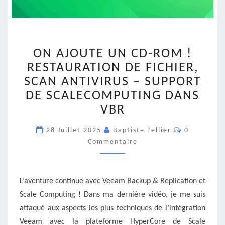
ON
ON AJOUTE UN CD-ROM !
AJOUTE
UN
RESTAURATION DE FICHIER,
CD-
SCAN ANTIVIRUS – SUPPORT
ROM
DE SCALECOMPUTING DANS
!
VBR
RESTAURATION
DE
Commentai
28 Juillet 2025
FICHIER,
Baptiste Tellier
0
SCAN
Commentaire
ANTIVIRUS
–
SUPPORT
L’aventure continue avec Veeam Backup & Replication et
DE
Scale Computing ! Dans ma dernière vidéo, je me suis
SCALECOMPUTING
DANS
attaqué aux aspects les plus techniques de l’intégration
VBR
Veeam avec la plateforme HyperCore de Scale