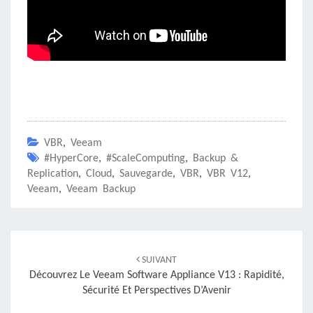
VBR
,
Veeam
#HyperCore
,
#ScaleComputing
,
Backup &
Replication
,
Cloud
,
Sauvegarde
,
VBR
,
VBR V12
,
Veeam
,
Veeam Backup
Navigation
d'article
SUIVANT
Découvrez Le Veeam Software Appliance V13 : Rapidité,
Sécurité Et Perspectives D’Avenir