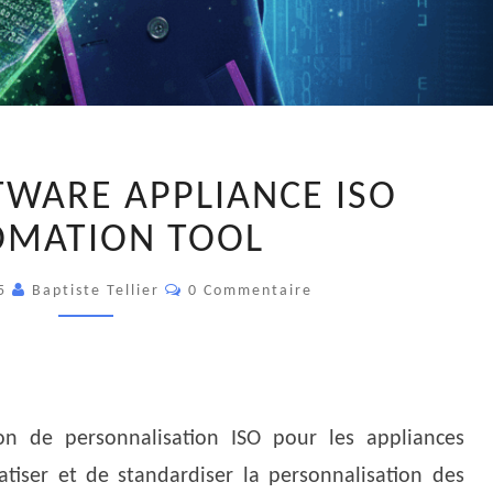
VEEAM
WARE APPLIANCE ISO
SOFTWARE
APPLIANCE
OMATION TOOL
ISO
Commentaires
AUTOMATION
25
Baptiste Tellier
0 Commentaire
TOOL
tion de personnalisation ISO pour les appliances
atiser et de standardiser la personnalisation des