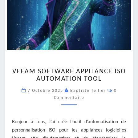
VEEAM
VEEAM SOFTWARE APPLIANCE ISO
SOFTWARE
AUTOMATION TOOL
APPLIANCE
ISO
Commentai
7 Octobre 2025
Baptiste Tellier
0
AUTOMATION
Commentaire
TOOL
Bonjour à tous, J’ai créé l’outil d’automatisation de
personnalisation ISO pour les appliances logicielles