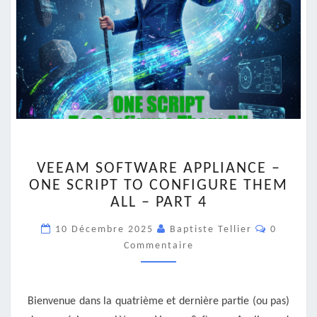
VEEAM
VEEAM SOFTWARE APPLIANCE –
SOFTWARE
ONE SCRIPT TO CONFIGURE THEM
APPLIANCE
ALL – PART 4
–
ONE
Commenta
10 Décembre 2025
Baptiste Tellier
0
SCRIPT
Commentaire
TO
CONFIGURE
THEM
ALL
Bienvenue dans la quatrième et dernière partie (ou pas)
–