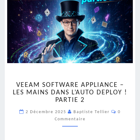
VEEAM
VEEAM SOFTWARE APPLIANCE –
SOFTWARE
LES MAINS DANS L’AUTO DEPLOY !
APPLIANCE
PARTIE 2
–
LES
Commenta
2 Décembre 2025
Baptiste Tellier
0
MAINS
Commentaire
DANS
L’AUTO
DEPLOY