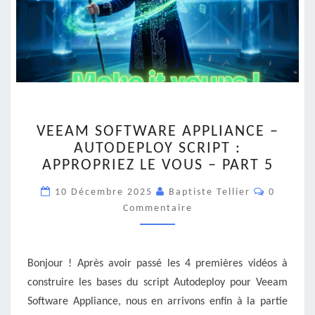
VEEAM
VEEAM SOFTWARE APPLIANCE –
SOFTWARE
AUTODEPLOY SCRIPT :
APPLIANCE
APPROPRIEZ LE VOUS – PART 5
–
AUTODEPLOY
Commenta
10 Décembre 2025
Baptiste Tellier
0
SCRIPT
Commentaire
:
APPROPRIEZ
LE
VOUS
Bonjour ! Après avoir passé les 4 premières vidéos à
–
construire les bases du script Autodeploy pour Veeam
PART
Software Appliance, nous en arrivons enfin à la partie
5