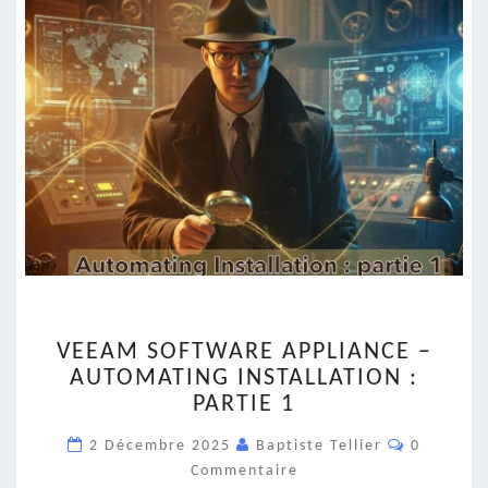
VEEAM
VEEAM SOFTWARE APPLIANCE –
SOFTWARE
AUTOMATING INSTALLATION :
APPLIANCE
PARTIE 1
–
AUTOMATING
Commenta
2 Décembre 2025
Baptiste Tellier
0
INSTALLATION
Commentaire
: