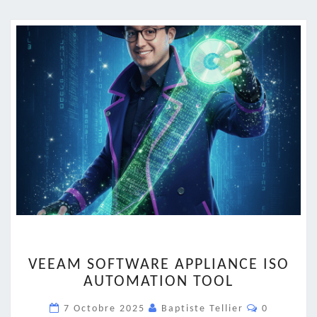
VEEAM
VEEAM SOFTWARE APPLIANCE ISO
SOFTWARE
AUTOMATION TOOL
APPLIANCE
ISO
Commentai
7 Octobre 2025
Baptiste Tellier
0
AUTOMATION