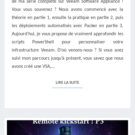
de ma série complète sur Veeam Software Appliance !
PART
Vous vous souvenez ? Nous avons commencé avec la
4
théorie en partie 1, ensuite la pratique en partie 2, puis
les déploiements automatisés avec Packer en partie 3.
Aujourd’hui, je vous propose de vraiment approfondir les
scripts PowerShell pour personnaliser votre
infrastructure Veeam. D’où venons-nous ? Si vous avez
suivi mon parcours jusqu’à présent, vous savez que nous
avons créé une VSA,…
LIRE LA SUITE
LIRE LA SUITE