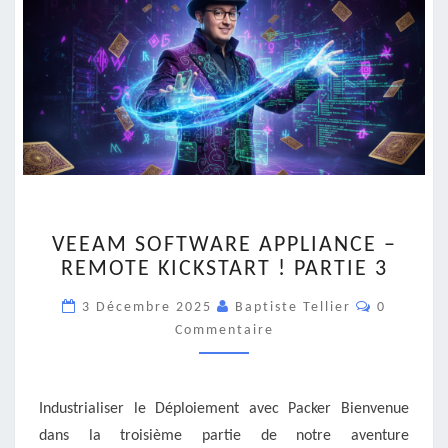
VEEAM
VEEAM SOFTWARE APPLIANCE –
SOFTWARE
REMOTE KICKSTART ! PARTIE 3
APPLIANCE
–
Commenta
3 Décembre 2025
Baptiste Tellier
0
REMOTE
Commentaire
KICKSTART
!
PARTIE
3
Industrialiser le Déploiement avec Packer Bienvenue
dans la troisième partie de notre aventure