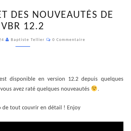
TOUR
T DES NOUVEAUTÉS DE
COMPLET
DES
VBR 12.2
NOUVEAUTÉS
Commentaires
DE
024
Baptiste Tellier
0 Commentaire
VBR
12.2
st disponible en version 12.2 depuis quelques
e vous avez raté quelques nouveautés
.
o de tout couvrir en détail ! Enjoy