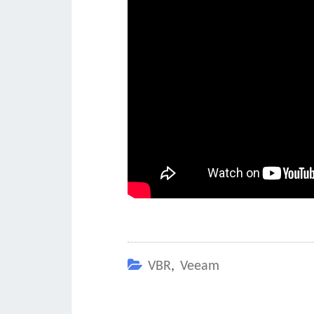
VBR
,
Veeam