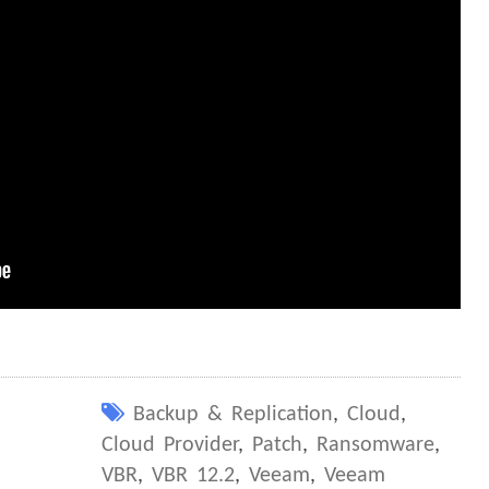
Backup & Replication
,
Cloud
,
Cloud Provider
,
Patch
,
Ransomware
,
VBR
,
VBR 12.2
,
Veeam
,
Veeam