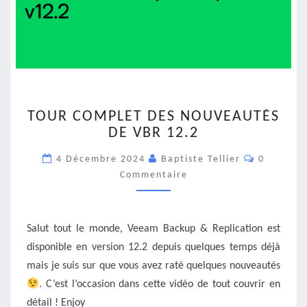
TOUR
TOUR COMPLET DES NOUVEAUTÉS
COMPLET
DE VBR 12.2
DES
NOUVEAUTÉS
Commenta
4 Décembre 2024
Baptiste Tellier
0
DE
Commentaire
VBR
12.2
Salut tout le monde, Veeam Backup & Replication est
disponible en version 12.2 depuis quelques temps déjà
mais je suis sur que vous avez raté quelques nouveautés
. C’est l’occasion dans cette vidéo de tout couvrir en
détail ! Enjoy