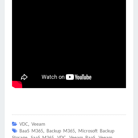
VDC
,
Veeam
BaaS M365
,
Backup M365
,
Microsoft Backup
Storage
,
SaaS M365
,
VDC
,
Veeam BaaS
,
Veeam