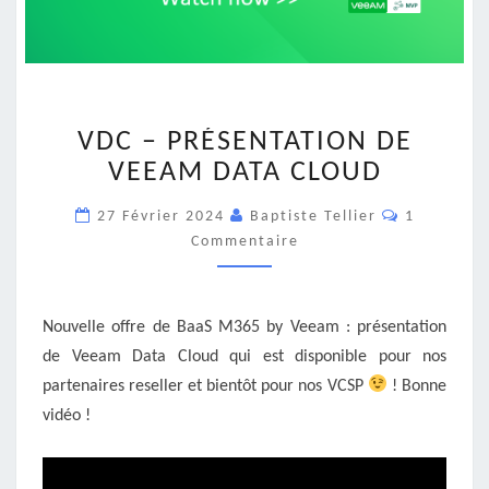
VDC
VDC – PRÉSENTATION DE
–
PRÉSENTATION
VEEAM DATA CLOUD
DE
Commentai
VEEAM
27 Février 2024
Baptiste Tellier
1
DATA
Commentaire
CLOUD
Nouvelle offre de BaaS M365 by Veeam : présentation
de Veeam Data Cloud qui est disponible pour nos
partenaires reseller et bientôt pour nos VCSP
! Bonne
vidéo !