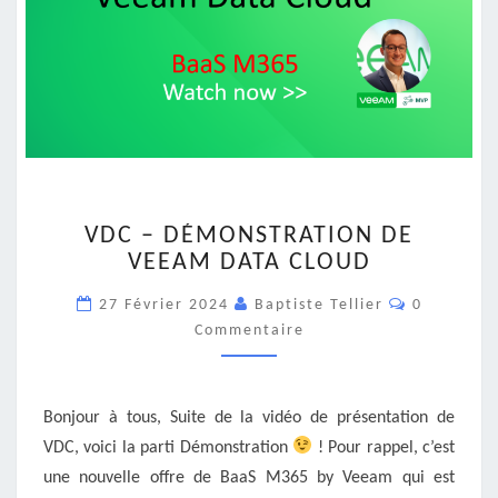
VDC
VDC – DÉMONSTRATION DE
–
VEEAM DATA CLOUD
DÉMONSTRATION
DE
Commentai
27 Février 2024
Baptiste Tellier
0
VEEAM
Commentaire
DATA
CLOUD
Bonjour à tous, Suite de la vidéo de présentation de
VDC, voici la parti Démonstration
! Pour rappel, c’est
une nouvelle offre de BaaS M365 by Veeam qui est