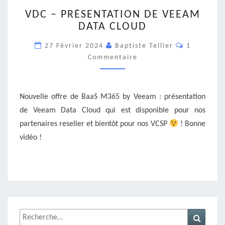
VDC
VDC – PRÉSENTATION DE VEEAM
–
DATA CLOUD
PRÉSENTATION
DE
Commentai
27 Février 2024
Baptiste Tellier
1
VEEAM
Commentaire
DATA
CLOUD
Nouvelle offre de BaaS M365 by Veeam : présentation
de Veeam Data Cloud qui est disponible pour nos
partenaires reseller et bientôt pour nos VCSP
! Bonne
vidéo !
Rechercher :
Recher