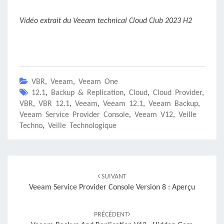
Vidéo extrait du Veeam technical Cloud Club 2023 H2
VBR
,
Veeam
,
Veeam One
12.1
,
Backup & Replication
,
Cloud
,
Cloud Provider
,
VBR
,
VBR 12.1
,
Veeam
,
Veeam 12.1
,
Veeam Backup
,
Veeam Service Provider Console
,
Veeam V12
,
Veille
Techno
,
Veille Technologique
Navigation
d'article
SUIVANT
Veeam Service Provider Console Version 8 : Aperçu
PRÉCÉDENT