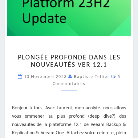
PLONGÉE
PLONGÉE PROFONDE DANS LES
PROFONDE
NOUVEAUTÉS VBR 12.1
DANS
LES
Commenta
13 Novembre 2023
Baptiste Tellier
5
NOUVEAUTÉS
Commentaires
VBR
12.1
Bonjour à tous, Avec Laurent, mon acolyte, nous allons
vous emmener au plus profond (deep dive?) des
nouveautés de la plateforme 12.1 de Veeam Backup &
Replication & Veeam One. Attachez votre ceinture, plein