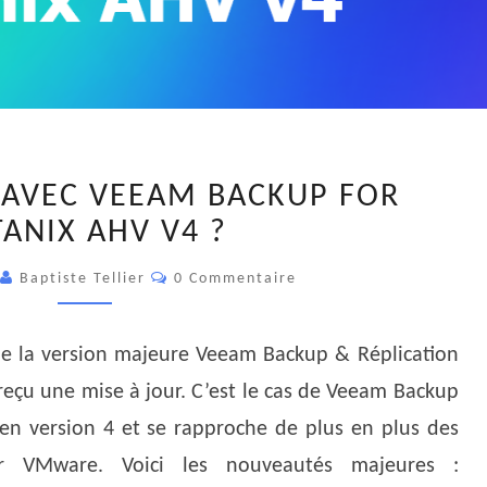
QUOI
 AVEC VEEAM BACKUP FOR
DE
ANIX AHV V4 ?
NEUF
AVEC
Commentaires
Baptiste Tellier
0 Commentaire
VEEAM
BACKUP
FOR
 de la version majeure Veeam Backup & Réplication
NUTANIX
reçu une mise à jour. C’est le cas de Veeam Backup
AHV
en version 4 et se rapproche de plus en plus des
V4
ur VMware. Voici les nouveautés majeures :
?