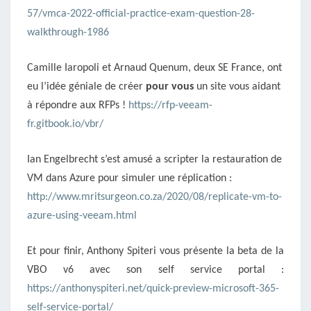
57/vmca-2022-official-practice-exam-question-28-
walkthrough-1986
Camille Iaropoli et Arnaud Quenum, deux SE France, ont
eu l’idée géniale de créer
pour vous
un site vous aidant
à répondre aux RFPs !
https://rfp-veeam-
fr.gitbook.io/vbr/
Ian Engelbrecht s’est amusé a scripter la restauration de
VM dans Azure pour simuler une réplication :
http://www.mritsurgeon.co.za/2020/08/replicate-vm-to-
azure-using-veeam.html
Et pour finir, Anthony Spiteri vous présente la beta de la
VBO v6 avec son self service portal :
https://anthonyspiteri.net/quick-preview-microsoft-365-
self-service-portal/