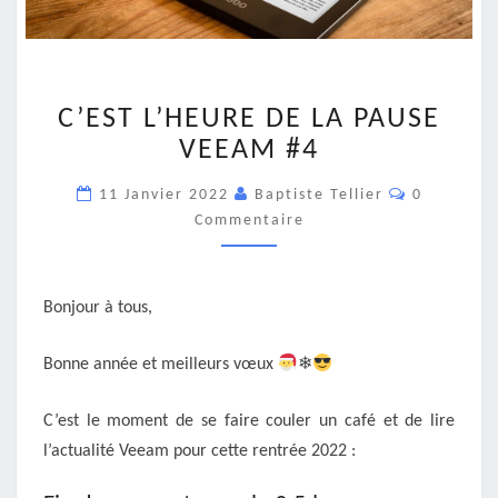
C’EST
C’EST L’HEURE DE LA PAUSE
L’HEURE
DE
VEEAM #4
LA
Commentai
PAUSE
11 Janvier 2022
Baptiste Tellier
0
VEEAM
Commentaire
#4
Bonjour à tous,
Bonne année et meilleurs vœux
❄
C’est le moment de se faire couler un café et de lire
l’actualité Veeam pour cette rentrée 2022 :