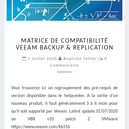
MATRICE
MATRICE DE COMPATIBILITÉ
DE
VEEAM BACKUP & REPLICATION
COMPATIBILITÉ
VEEAM
Commentair
1 Juillet 2020
Baptiste Tellier
0
BACKUP
Commentaire
&
REPLICATION
Vous trouverez ici un regroupement des pré-requis de
version disponible dans le helpcenter. A la sortie d’un
nouveau produit, il faut généralement 3 à 6 mois pour
qu’il soit supporté par Veeam. Latest update 01/07/2020
on VBR v10 patch 2 VMware
https://www.veeam.com/kb316