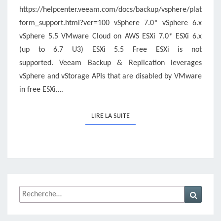
https://helpcenter.veeam.com/docs/backup/vsphere/plat
form_support.html?ver=100 vSphere 7.0* vSphere 6.x
vSphere 5.5 VMware Cloud on AWS ESXi 7.0* ESXi 6.x
(up to 6.7 U3) ESXi 5.5 Free ESXi is not
supported. Veeam Backup & Replication leverages
vSphere and vStorage APIs that are disabled by VMware
in free ESXi….
LIRE LA SUITE
LIRE LA SUITE
Rechercher :
Recher