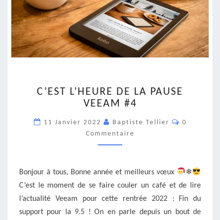
C’EST
C’EST L’HEURE DE LA PAUSE
L’HEURE
VEEAM #4
DE
LA
Commentai
11 Janvier 2022
Baptiste Tellier
0
PAUSE
Commentaire
VEEAM
#4
Bonjour à tous, Bonne année et meilleurs vœux
❄
C’est le moment de se faire couler un café et de lire
l’actualité Veeam pour cette rentrée 2022 : Fin du
support pour la 9.5 ! On en parle depuis un bout de