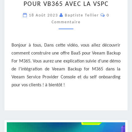
POUR VB365 AVEC LA VSPC
OFFRE
BAAS
Commentair
18 Août 2023
Baptiste Tellier
0
POUR
Commentaire
VB365
AVEC
LA
VSPC
Bonjour à tous, Dans cette vidéo, vous allez découvrir
comment construire une offre BaaS pour Veeam Backup
For M365. Vous aurez une explication suivie d’une démo
de l’intégration de Veeam Backup for M365 dans la
Veeam Service Provider Console et du self onboarding
pour vos clients ! à bientôt !