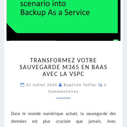
TRANSFORMEZ
TRANSFORMEZ VOTRE
VOTRE
SAUVEGARDE M365 EN BAAS
SAUVEGARDE
AVEC LA VSPC
M365
EN
Commentai
31 Juillet 2024
Baptiste Tellier
2
BAAS
Commentaires
AVEC
LA
VSPC
Dans le monde numérique actuel, la sauvegarde des
données est plus cruciale que jamais. Avec