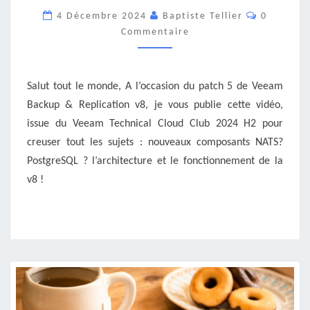
MIGRER
Commenta
4 Décembre 2024
Baptiste Tellier
0
SUR
Commentaire
VEEAM
BACKUP
FOR
M365
Salut tout le monde, A l’occasion du patch 5 de Veeam
V8
Backup & Replication v8, je vous publie cette vidéo,
?
issue du Veeam Technical Cloud Club 2024 H2 pour
creuser tout les sujets : nouveaux composants NATS?
PostgreSQL ? l’architecture et le fonctionnement de la
v8 !