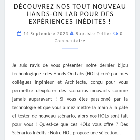
DÉCOUVREZ
DÉCOUVREZ NOS TOUT NOUVEAU
NOS
HANDS-ON LAB POUR DES
TOUT
EXPÉRIENCES INÉDITES !
NOUVEAU
HANDS-
Comment
14 Septembre 2023
Baptiste Tellier
0
ON
Commentaire
LAB
POUR
DES
EXPÉRIENCES
Je suis ravis de vous présenter notre dernier bijou
INÉDITES
technologique : des Hands-On Labs (HOLs) créé par mes
!
collègues Ingénieur et Architecte, conçu pour vous
permettre d’explorer des scénarios innovants comme
jamais auparavant ! Si vous êtes passionné par la
technologie et que vous aimez mettre la main à la pâte
et tester de nouveau scénario, alors nos HOLs sont fait
pour vous ! Qu’est-ce que ces HOLs vous offre ? Des
Scénarios Inédits : Notre HOL propose une sélection…