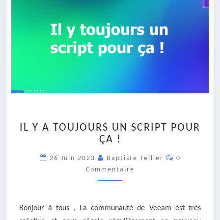
IL
IL Y A TOUJOURS UN SCRIPT POUR
Y
ÇA !
A
TOUJOURS
Commentair
26 Juin 2023
Baptiste Tellier
0
UN
Commentaire
SCRIPT
POUR
ÇA
!
Bonjour à tous , La communauté de Veeam est très