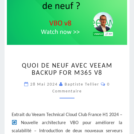
QUOI
QUOI DE NEUF AVEC VEEAM
DE
BACKUP FOR M365 V8
NEUF
AVEC
Commentair
28 Mai 2024
Baptiste Tellier
0
VEEAM
Commentaire
BACKUP
FOR
M365
V8
Extrait du Veeam Technical Cloud Club France H1 2024 –
Nouvelle architecture VBO pour améliorer la
scalabilité – Introduction de deux nouveaux serveurs