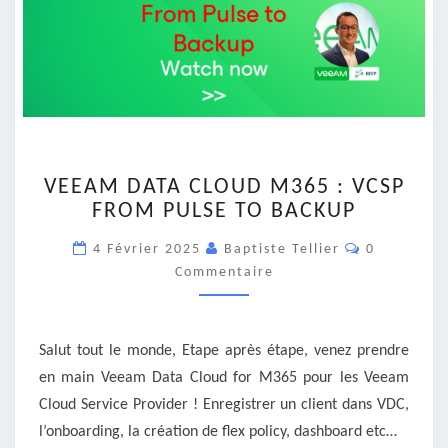
VEEAM
VEEAM DATA CLOUD M365 : VCSP
DATA
FROM PULSE TO BACKUP
CLOUD
M365
Commentai
4 Février 2025
Baptiste Tellier
0
:
Commentaire
VCSP
FROM
PULSE
TO
Salut tout le monde, Etape après étape, venez prendre
BACKUP
en main Veeam Data Cloud for M365 pour les Veeam
Cloud Service Provider ! Enregistrer un client dans VDC,
l’onboarding, la création de flex policy, dashboard etc…