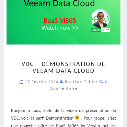
VDC
VDC – DÉMONSTRATION DE
–
VEEAM DATA CLOUD
DÉMONSTRATION
DE
Commentai
27 Février 2024
Baptiste Tellier
0
VEEAM
Commentaire
DATA
CLOUD
Bonjour à tous, Suite de la vidéo de présentation de
VDC, voici la parti Démonstration
! Pour rappel, c’est
une nouvelle offre de BaaS M365 by Veeam qui est