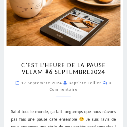
C’EST
C’EST L’HEURE DE LA PAUSE
L’HEURE
VEEAM #6 SEPTEMBRE2024
DE
LA
Comment
17 Septembre 2024
Baptiste Tellier
0
PAUSE
Commentaire
VEEAM
#6
SEPTEMBRE2024
Salut tout le monde, ça fait longtemps que nous n’avons
pas fais une pause café ensemble
Je suis ravis de