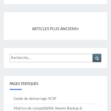
Navigation
au
sein
ARTICLES PLUS ANCIENS
des
articles
Rechercher :
Recher
PAGES STATIQUES
Guide de démarrage VCSP
Matrice de compatibilité Veeam Backup &