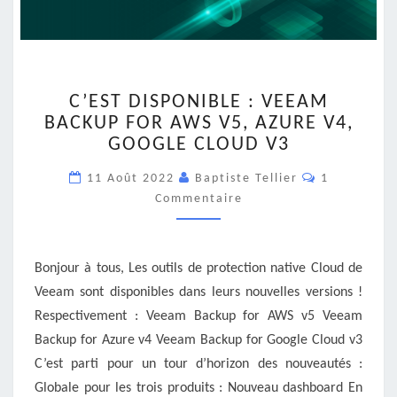
C’EST
C’EST DISPONIBLE : VEEAM
DISPONIBLE
BACKUP FOR AWS V5, AZURE V4,
:
GOOGLE CLOUD V3
VEEAM
BACKUP
Commentair
11 Août 2022
Baptiste Tellier
1
FOR
Commentaire
AWS
V5,
AZURE
V4,
Bonjour à tous, Les outils de protection native Cloud de
GOOGLE
Veeam sont disponibles dans leurs nouvelles versions !
CLOUD
Respectivement : Veeam Backup for AWS v5 Veeam
V3
Backup for Azure v4 Veeam Backup for Google Cloud v3
C’est parti pour un tour d’horizon des nouveautés :
Globale pour les trois produits : Nouveau dashboard En