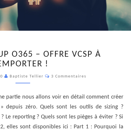
VEEAM
P O365 – OFFRE VCSP À
BACKUP
EMPORTER !
O365
–
Commentaires
20
Baptiste Tellier
3 Commentaires
OFFRE
VCSP
À
me partie nous allons voir en détail comment créer
EMPORTER
» depuis zéro. Quels sont les outils de sizing ?
!
 Le reporting ? Quels sont les pièges à éviter ? Si
2, elles sont disponibles ici : Part 1 : Pourquoi la