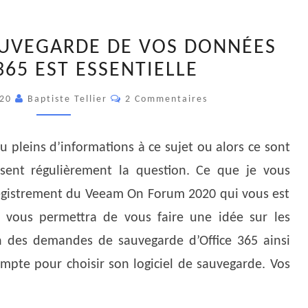
POURQUOI
UVEGARDE DE VOS DONNÉES
LA
365 EST ESSENTIELLE
SAUVEGARDE
DE
Commentaires
020
Baptiste Tellier
2 Commentaires
VOS
DONNÉES
OFFICES
 pleins d’informations à ce sujet ou alors ce sont
365
ent régulièrement la question. Ce que je vous
EST
registrement du Veeam On Forum 2020 qui vous est
ESSENTIELLE
 vous permettra de vous faire une idée sur les
on des demandes de sauvegarde d’Office 365 ainsi
mpte pour choisir son logiciel de sauvegarde. Vos