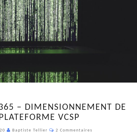
VEEAM
365 – DIMENSIONNEMENT DE
BACKUP
PLATEFORME VCSP
O365
–
Commentaires
020
Baptiste Tellier
2 Commentaires
DIMENSIONNEMENT