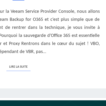
DE
VOTRE
sur la Veeam Service Provider Console, nous allons
PLATEFORME
eeam Backup for O365 et c’est plus simple que de
VCSP
t de rentrer dans la technique, je vous invite à
 Pourquoi la sauvegarde d’Office 365 est essentielle
 et Proxy Rentrons dans le cœur du sujet ! VBO,
dépendant de VBR, pas…
LIRE LA SUITE
LIRE LA SUITE