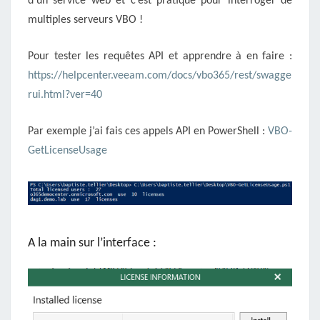
d’un service web et c’est pratique pour interroger de
multiples serveurs VBO !
Pour tester les requêtes API et apprendre à en faire :
https://helpcenter.veeam.com/docs/vbo365/rest/swagge
rui.html?ver=40
Par exemple j’ai fais ces appels API en PowerShell :
VBO-
GetLicenseUsage
A la main sur l’interface :