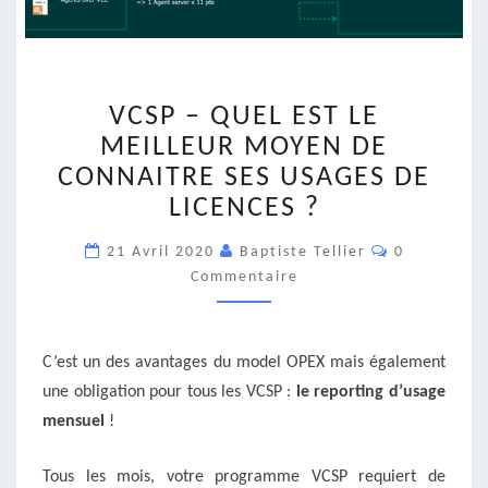
VCSP
VCSP – QUEL EST LE
–
QUEL
MEILLEUR MOYEN DE
EST
CONNAITRE SES USAGES DE
LE
LICENCES ?
MEILLEUR
MOYEN
Commentair
21 Avril 2020
Baptiste Tellier
0
DE
Commentaire
CONNAITRE
SES
USAGES
DE
C’est un des avantages du model OPEX mais également
LICENCES
une obligation pour tous les VCSP :
le reporting d’usage
?
mensuel
!
Tous les mois, votre programme VCSP requiert de