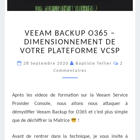
VEEAM
VEEAM BACKUP O365 –
BACKUP
O365
DIMENSIONNEMENT DE
–
VOTRE PLATEFORME VCSP
DIMENSIONNEMENT
DE
Comment
28 Septembre 2020
Baptiste Tellier
2
VOTRE
Commentaires
PLATEFORME
VCSP
Après les videos de formation sur la Veeam Service
Provider Console, nous allons nous attaquer à
démystifier Veeam Backup for O365 et c’est plus simple
que de déchiffrer la Matrice
!
Avant de rentrer dans la technique, je vous invite à