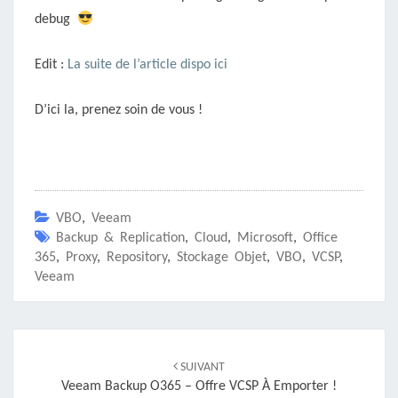
debug
Edit :
La suite de l’article dispo ici
D’ici la, prenez soin de vous !
VBO
,
Veeam
Backup & Replication
,
Cloud
,
Microsoft
,
Office
365
,
Proxy
,
Repository
,
Stockage Objet
,
VBO
,
VCSP
,
Veeam
Navigation
d'article
SUIVANT
Veeam Backup O365 – Offre VCSP À Emporter !