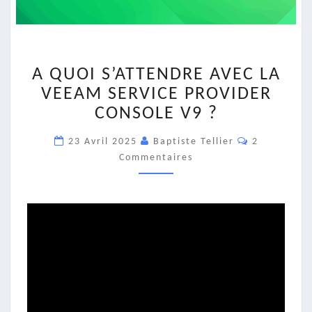
A
A QUOI S’ATTENDRE AVEC LA
QUOI
S’ATTENDRE
VEEAM SERVICE PROVIDER
AVEC
CONSOLE V9 ?
LA
VEEAM
Commentair
23 Avril 2025
Baptiste Tellier
2
SERVICE
Commentaires
PROVIDER
CONSOLE
V9
?