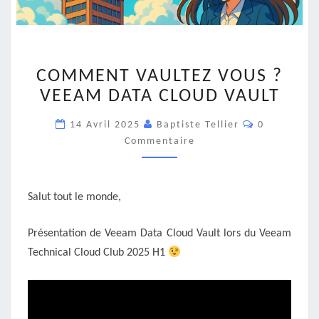
COMMENT
COMMENT VAULTEZ VOUS ?
VAULTEZ
VOUS
VEEAM DATA CLOUD VAULT
?
Commentair
VEEAM
14 Avril 2025
Baptiste Tellier
0
DATA
Commentaire
CLOUD
VAULT
Salut tout le monde,
Présentation de Veeam Data Cloud Vault lors du Veeam
Technical Cloud Club 2025 H1