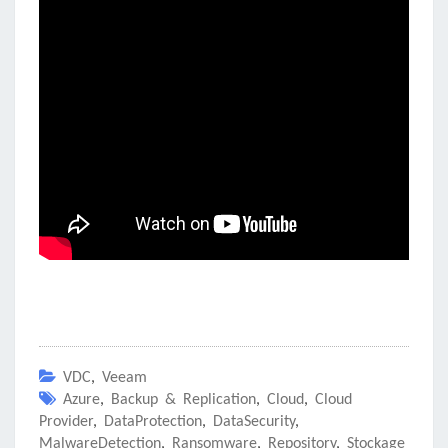
VDC
,
Veeam
Azure
,
Backup & Replication
,
Cloud
,
Cloud
Provider
,
DataProtection
,
DataSecurity
,
MalwareDetection
,
Ransomware
,
Repository
,
Stockage