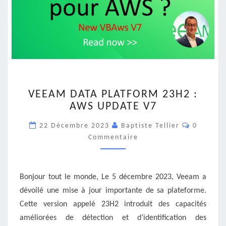
VEEAM
VEEAM DATA PLATFORM 23H2 :
DATA
AWS UPDATE V7
PLATFORM
23H2
Commenta
22 Décembre 2023
Baptiste Tellier
0
:
Commentaire
AWS
UPDATE
V7
Bonjour tout le monde, Le 5 décembre 2023, Veeam a
dévoilé une mise à jour importante de sa plateforme.
Cette version appelé 23H2 introduit des capacités
améliorées de détection et d’identification des