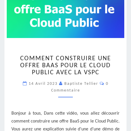
COMMENT
COMMENT CONSTRUIRE UNE
CONSTRUIRE
OFFRE BAAS POUR LE CLOUD
UNE
PUBLIC AVEC LA VSPC
OFFRE
BAAS
Commentair
14 Avril 2023
Baptiste Tellier
0
POUR
Commentaire
LE
CLOUD
PUBLIC
AVEC
Bonjour à tous, Dans cette vidéo, vous allez découvrir
LA
comment construire une offre BaaS pour le Cloud Public.
VSPC
Vous aurez une explication suivie d’une d’une démo de