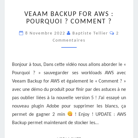
VEAAM
VEAAM BACKUP FOR AWS :
BACKUP
POURQUOI ? COMMENT ?
FOR
AWS
Commenta
8 Novembre 2022
Baptiste Tellier
2
:
Commentaires
POURQUOI
?
COMMENT
?
Bonjour à tous, Dans cette vidéo nous allons aborder le «
Pourquoi ? » sauvegarder ses workloads AWS avec
Veeam Backup for AWS et également le « Comment ? »
avec une démo du produit pour finir par des astuces à ne
pas oublier liées à la nouvelle version 5 ! J’ai essayé un
nouveau plugin Adobe pour supprimer les blancs, ça
permet de gagner 2 min
! Enjoy ! UPDATE : AWS
Backup permet maintenant de stocker les…