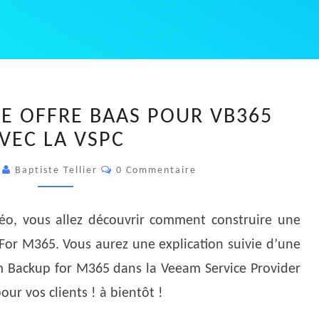
CONSTRUIRE
E OFFRE BAAS POUR VB365
UNE
VEC LA VSPC
OFFRE
BAAS
Commentaires
3
Baptiste Tellier
0 Commentaire
POUR
VB365
AVEC
déo, vous allez découvrir comment construire une
LA
or M365. Vous aurez une explication suivie d’une
VSPC
m Backup for M365 dans la Veeam Service Provider
ur vos clients ! à bientôt !