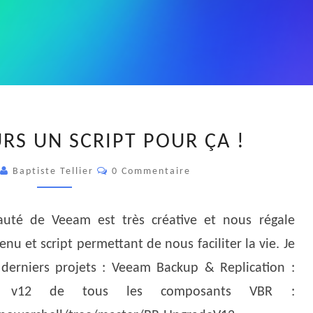
IL
URS UN SCRIPT POUR ÇA !
Y
A
Commentaires
3
Baptiste Tellier
0 Commentaire
TOUJOURS
UN
uté de Veeam est très créative et nous régale
SCRIPT
POUR
u et script permettant de nous faciliter la vie. Je
ÇA
 derniers projets : Veeam Backup & Replication :
!
en v12 de tous les composants VBR :