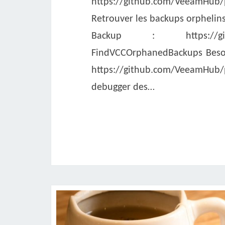
https://github.com/VeeamHub/
Retrouver les backups orphelin
Backup : https://github.
FindVCCOrphanedBackups Besoi
https://github.com/VeeamHu
debugger des…