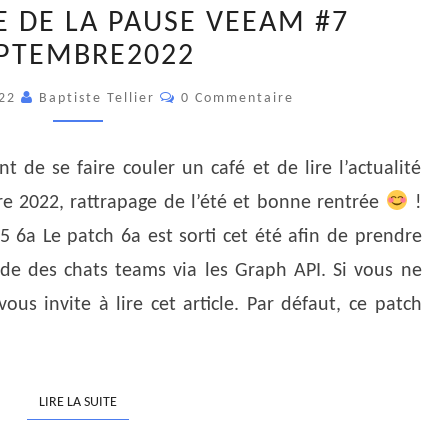
C’EST
E DE LA PAUSE VEEAM #7
L’HEURE
PTEMBRE2022
DE
LA
Commentaires
022
Baptiste Tellier
0 Commentaire
PAUSE
VEEAM
#7
 de se faire couler un café et de lire l’actualité
SEPTEMBRE2022
 2022, rattrapage de l’été et bonne rentrée
!
 6a Le patch 6a est sorti cet été afin de prendre
de des chats teams via les Graph API. Si vous ne
ous invite à lire cet article. Par défaut, ce patch
LIRE LA SUITE
LIRE LA SUITE