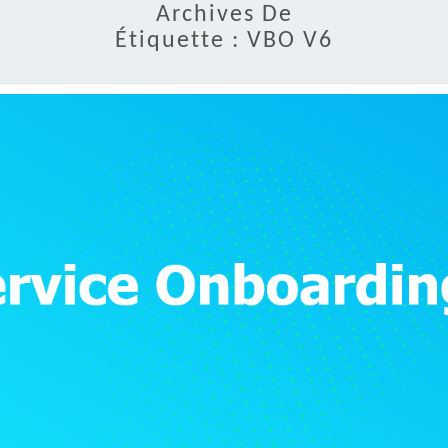
Archives De
Étiquette :
VBO V6