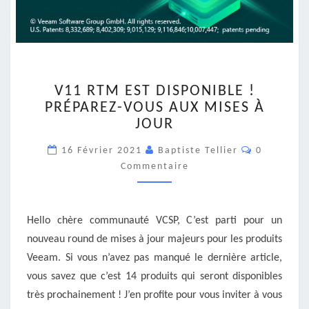
V11
V11 RTM EST DISPONIBLE !
RTM
PRÉPAREZ-VOUS AUX MISES À
EST
JOUR
DISPONIBLE
!
Commentai
16 Février 2021
Baptiste Tellier
0
PRÉPAREZ-
Commentaire
VOUS
AUX
MISES
À
Hello chère communauté VCSP, C’est parti pour un
JOUR
nouveau round de mises à jour majeurs pour les produits
Veeam. Si vous n’avez pas manqué le dernière article,
vous savez que c’est 14 produits qui seront disponibles
très prochainement ! J’en profite pour vous inviter à vous