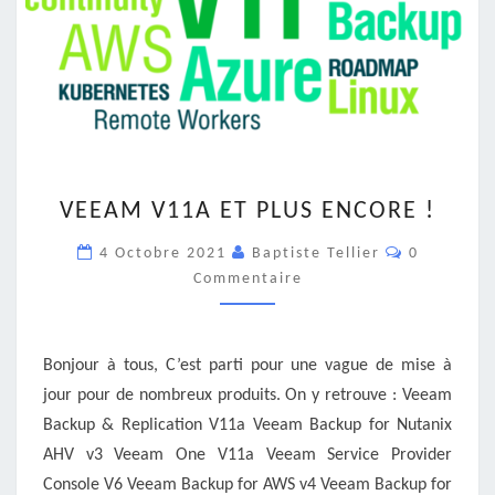
VEEAM
VEEAM V11A ET PLUS ENCORE !
V11A
ET
Commentai
4 Octobre 2021
Baptiste Tellier
0
PLUS
Commentaire
ENCORE
!
Bonjour à tous, C’est parti pour une vague de mise à
jour pour de nombreux produits. On y retrouve : Veeam
Backup & Replication V11a Veeam Backup for Nutanix
AHV v3 Veeam One V11a Veeam Service Provider
Console V6 Veeam Backup for AWS v4 Veeam Backup for