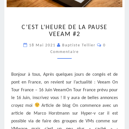
C’EST
C’EST L’HEURE DE LA PAUSE
L’HEURE
VEEAM #2
DE
LA
Commentair
18 Mai 2021
Baptiste Tellier
0
PAUSE
Commentaire
VEEAM
#2
Bonjour à tous, Après quelques jours de congés et de
pont en France, on revient sur l’actualité : Veeam On
Tour France – 16 Juin VeeamOn Tour France prévu pour
le 16 Juin, inscrivez vous ! Il y aura de belles annonces
croyez moi
Article de blog On commence avec un
article de Marco Horstmann sur Hyper-v car il est
possible via de faire des groupes de VMs comme sur
VMware mais c’est un peu plus « caché » :