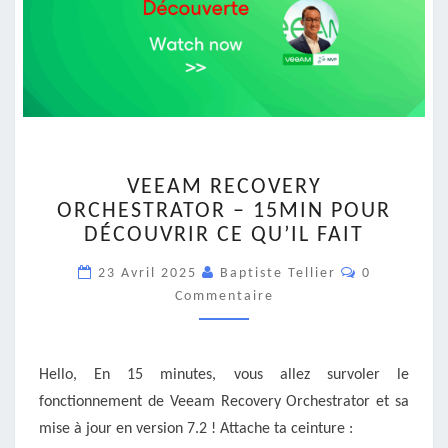
VEEAM
VEEAM RECOVERY
RECOVERY
ORCHESTRATOR – 15MIN POUR
ORCHESTRATOR
DÉCOUVRIR CE QU’IL FAIT
–
15MIN
Commentair
23 Avril 2025
Baptiste Tellier
0
POUR
Commentaire
DÉCOUVRIR
CE
QU’IL
FAIT
Hello, En 15 minutes, vous allez survoler le
fonctionnement de Veeam Recovery Orchestrator et sa
mise à jour en version 7.2 ! Attache ta ceinture :