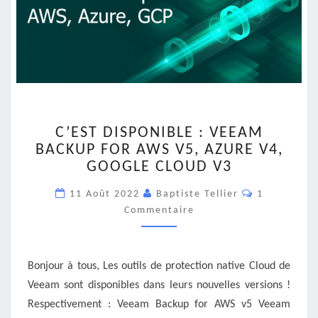
C’EST
C’EST DISPONIBLE : VEEAM
DISPONIBLE
BACKUP FOR AWS V5, AZURE V4,
:
GOOGLE CLOUD V3
VEEAM
BACKUP
Commentair
11 Août 2022
Baptiste Tellier
1
FOR
Commentaire
AWS
V5,
AZURE
V4,
Bonjour à tous, Les outils de protection native Cloud de
GOOGLE
Veeam sont disponibles dans leurs nouvelles versions !
CLOUD
Respectivement : Veeam Backup for AWS v5 Veeam
V3