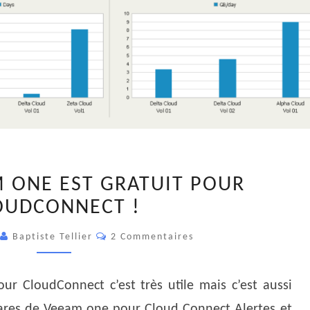
VCSP
M ONE EST GRATUIT POUR
–
OUDCONNECT !
VEEAM
ONE
Commentaires
Baptiste Tellier
2 Commentaires
EST
GRATUIT
POUR
r CloudConnect c’est très utile mais c’est aussi
CLOUDCONNECT
phares de Veeam one pour Cloud Connect Alertes et