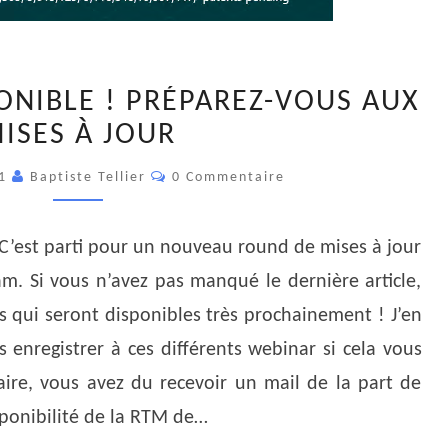
V11
ONIBLE ! PRÉPAREZ-VOUS AUX
RTM
ISES À JOUR
EST
DISPONIBLE
Commentaires
21
Baptiste Tellier
0 Commentaire
!
PRÉPAREZ-
VOUS
’est parti pour un nouveau round de mises à jour
AUX
m. Si vous n’avez pas manqué le dernière article,
MISES
s qui seront disponibles très prochainement ! J’en
À
s enregistrer à ces différents webinar si cela vous
JOUR
aire, vous avez du recevoir un mail de la part de
ponibilité de la RTM de…