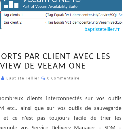
CRÉER
ORTS PAR CLIENT AVEC LES
DES
 VIEW DE VEEAM ONE
RAPPORTS
PAR
Commentaires
0
Baptiste Tellier
0 Commentaire
CLIENT
AVEC
LES
ombreux clients interconnectés sur vos outils
BUSINESS
M etc.. ainsi que sur vos outils de sauvegarde
VIEW
et ce n’est pas toujours facile de trier les
DE
 exemple vos Service Delivery Manager – SDM –