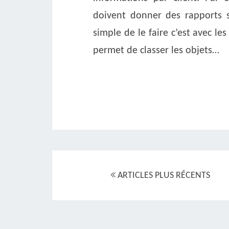
doivent donner des rapports s
simple de le faire c’est avec 
permet de classer les objets…
Navigation
au
ARTICLES PLUS RÉCENTS
sein
des
articles