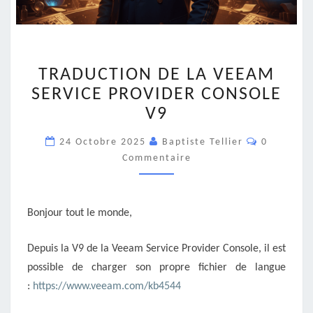
TRADUCTION
TRADUCTION DE LA VEEAM
DE
LA
SERVICE PROVIDER CONSOLE
VEEAM
V9
SERVICE
PROVIDER
Commentai
24 Octobre 2025
Baptiste Tellier
0
CONSOLE
Commentaire
V9
Bonjour tout le monde,
Depuis la V9 de la Veeam Service Provider Console, il est
possible de charger son propre fichier de langue
:
https://www.veeam.com/kb4544