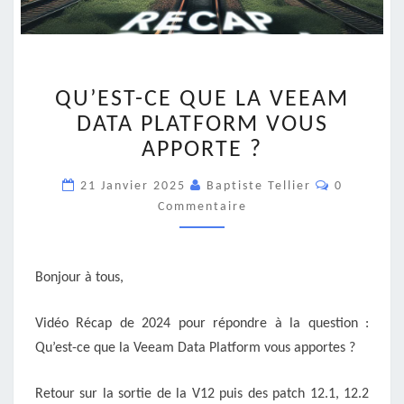
QU’EST-
QU’EST-CE QUE LA VEEAM
CE
QUE
DATA PLATFORM VOUS
LA
APPORTE ?
VEEAM
DATA
Commentai
21 Janvier 2025
Baptiste Tellier
0
PLATFORM
Commentaire
VOUS
APPORTE
?
Bonjour à tous,
Vidéo Récap de 2024 pour répondre à la question :
Qu’est-ce que la Veeam Data Platform vous apportes ?
Retour sur la sortie de la V12 puis des patch 12.1, 12.2