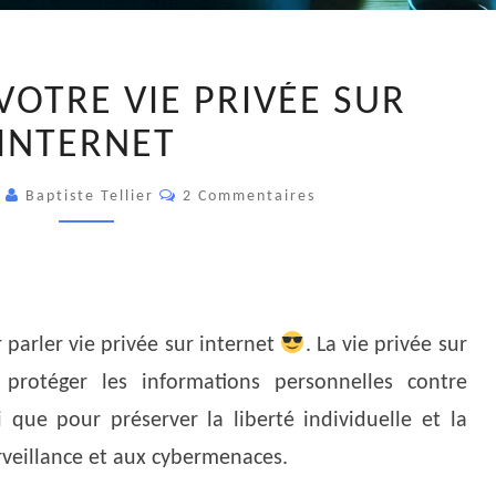
RENFORCEZ
VOTRE VIE PRIVÉE SUR
VOTRE
VIE
INTERNET
PRIVÉE
Commentaires
SUR
4
Baptiste Tellier
2 Commentaires
INTERNET
 parler vie privée sur internet
. La vie privée sur
 protéger les informations personnelles contre
si que pour préserver la liberté individuelle et la
rveillance et aux cybermenaces.