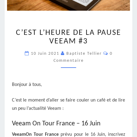
C’EST
C’EST L’HEURE DE LA PAUSE
L’HEURE
DE
VEEAM #3
LA
Commentair
PAUSE
10 Juin 2021
Baptiste Tellier
0
VEEAM
Commentaire
#3
Bonjour à tous,
C’est le moment d’aller se faire couler un café et de lire
un peu l’actualité Veeam :
Veeam On Tour France – 16 Juin
VeeamOn Tour France
prévu pour le 16 Juin, inscrivez