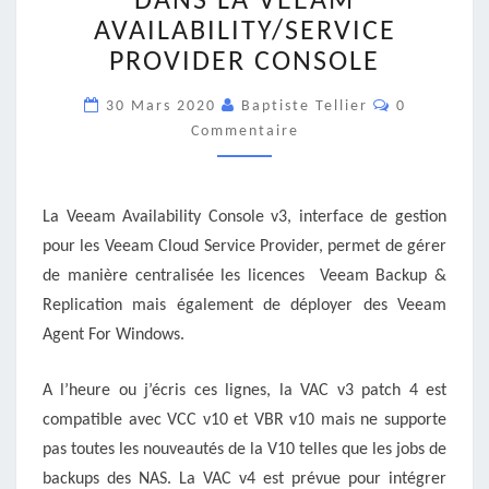
DANS LA VEEAM
DANS
AVAILABILITY/SERVICE
LA
PROVIDER CONSOLE
VEEAM
AVAILABILITY/SERVICE
Commentair
30 Mars 2020
Baptiste Tellier
0
PROVIDER
Commentaire
CONSOLE
La Veeam Availability Console v3, interface de gestion
pour les Veeam Cloud Service Provider, permet de gérer
de manière centralisée les licences Veeam Backup &
Replication mais également de déployer des Veeam
Agent For Windows.
A l’heure ou j’écris ces lignes, la VAC v3 patch 4 est
compatible avec VCC v10 et VBR v10 mais ne supporte
pas toutes les nouveautés de la V10 telles que les jobs de
backups des NAS. La VAC v4 est prévue pour intégrer