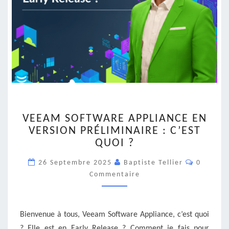
VEEAM
VEEAM SOFTWARE APPLIANCE EN
SOFTWARE
VERSION PRÉLIMINAIRE : C’EST
APPLIANCE
QUOI ?
EN
VERSION
Comment
26 Septembre 2025
Baptiste Tellier
0
PRÉLIMINAIRE
Commentaire
:
C’EST
QUOI
?
Bienvenue à tous, Veeam Software Appliance, c’est quoi
? Elle est en Early Release ? Comment je fais pour