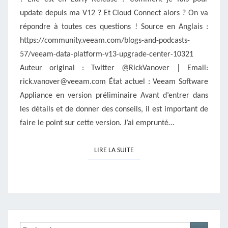
update depuis ma V12 ? Et Cloud Connect alors ? On va
répondre à toutes ces questions ! Source en Anglais :
https://community.veeam.com/blogs-and-podcasts-
57/veeam-data-platform-v13-upgrade-center-10321
Auteur original : Twitter @RickVanover | Email:
rick.vanover@veeam.com État actuel : Veeam Software
Appliance en version préliminaire Avant d’entrer dans
les détails et de donner des conseils, il est important de
faire le point sur cette version. J’ai emprunté…
LIRE LA SUITE
LIRE LA SUITE
Rechercher :
Recher