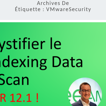
Archives De
Étiquette :
VMwareSecurity