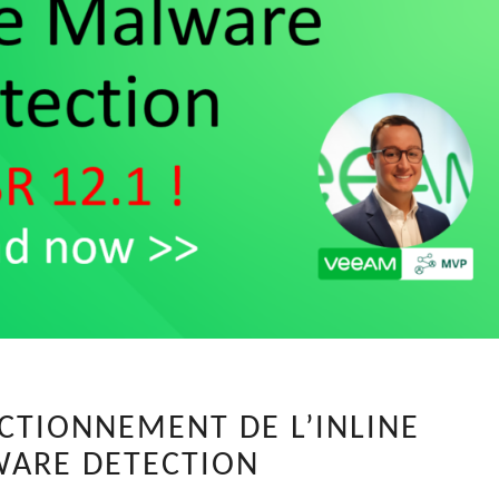
VBR
NCTIONNEMENT DE L’INLINE
12.1
ARE DETECTION
–
FONCTIONNEMENT