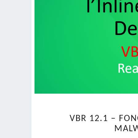
VBR 12.1 – FO
MALW