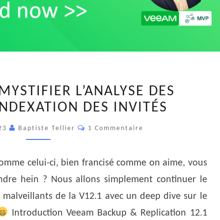
VBR
ÉMYSTIFIER L’ANALYSE DES
12.1
NDEXATION DES INVITÉS
–
DÉMYSTIFIER
Commentaires
023
Baptiste Tellier
1 Commentaire
L’ANALYSE
DES
DONNÉES
 comme celui-ci, bien francisé comme on aime, vous
D’INDEXATION
ndre hein ? Nous allons simplement continuer le
DES
s malveillants de la V12.1 avec un deep dive sur le
INVITÉS
Introduction Veeam Backup & Replication 12.1