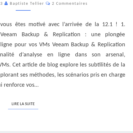
Commentaires
23
Baptiste Tellier
2 Commentaires
DE
L’INLINE
MALWARE
vous êtes motivé avec l’arrivée de la 12.1 ! 1.
DETECTION
c Veeam Backup & Replication : une plongée
 ligne pour vos VMs Veeam Backup & Replication
nnalité d’analyse en ligne dans son arsenal,
s. Cet article de blog explore les subtilités de la
xplorant ses méthodes, les scénarios pris en charge
ui renforce vos…
LIRE LA SUITE
LIRE LA SUITE