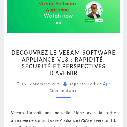
DÉCOUVREZ
DÉCOUVREZ LE VEEAM SOFTWARE
LE
APPLIANCE V13 : RAPIDITÉ,
VEEAM
SÉCURITÉ ET PERSPECTIVES
SOFTWARE
APPLIANCE
D’AVENIR
V13
Comment
15 Septembre 2025
:
Baptiste Tellier
1
RAPIDITÉ,
Commentaire
SÉCURITÉ
ET
PERSPECTIVES
Veeam franchit une nouvelle étape avec la sortie
D’AVENIR
anticipée de son Software Appliance (VSA) en version 13,