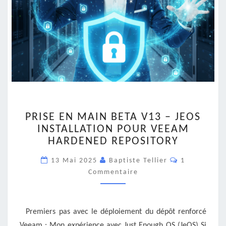
PRISE
PRISE EN MAIN BETA V13 – JEOS
EN
INSTALLATION POUR VEEAM
MAIN
HARDENED REPOSITORY
BETA
V13
Commentair
13 Mai 2025
Baptiste Tellier
1
–
Commentaire
JEOS
INSTALLATION
POUR
VEEAM
Premiers pas avec le déploiement du dépôt renforcé
HARDENED
Veeam : Mon expérience avec Just Enough OS (JeOS) Si