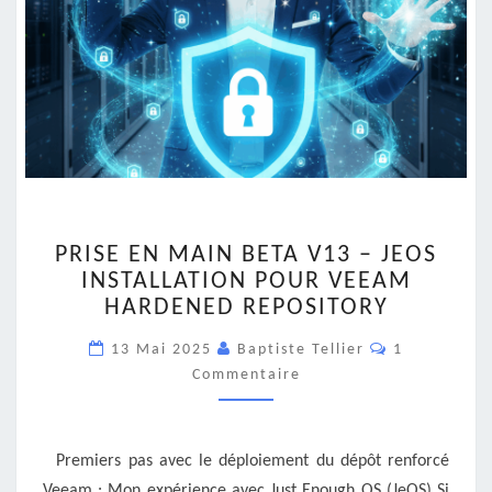
PRISE
PRISE EN MAIN BETA V13 – JEOS
EN
INSTALLATION POUR VEEAM
MAIN
HARDENED REPOSITORY
BETA
V13
Commentair
13 Mai 2025
Baptiste Tellier
1
–
Commentaire
JEOS
INSTALLATION
POUR
VEEAM
Premiers pas avec le déploiement du dépôt renforcé
HARDENED
Veeam : Mon expérience avec Just Enough OS (JeOS) Si